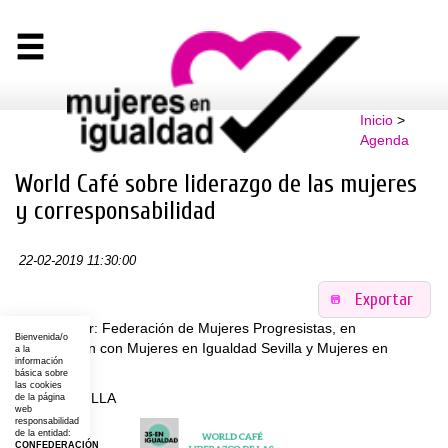
Inicio
>
Agenda
World Café sobre liderazgo de las mujeres
y corresponsabilidad
22-02-2019 11:30:00
Exportar
Organizador: Federación de Mujeres Progresistas, en
Bienvenida/o
colaboración con Mujeres en Igualdad Sevilla y Mujeres en
a la
información
Igualdad
básica sobre
las cookies
Lugar: SEVILLA
de la página
web
responsabilidad
de la entidad:
CONFEDERACIÓN