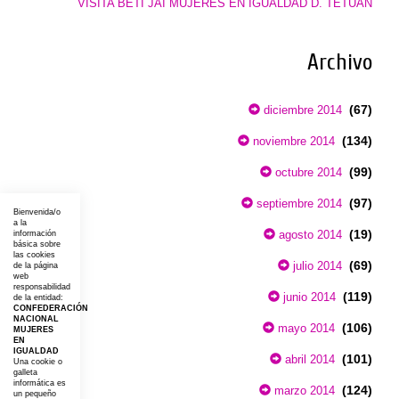
VISITA BETI JAI MUJERES EN IGUALDAD D. TETUÁN
Archivo
(67)
diciembre 2014
(134)
noviembre 2014
(99)
octubre 2014
(97)
septiembre 2014
Bienvenida/o
a la
(19)
agosto 2014
información
básica sobre
las cookies
(69)
julio 2014
de la página
web
responsabilidad
(119)
junio 2014
de la entidad:
CONFEDERACIÓN
NACIONAL
(106)
mayo 2014
MUJERES
EN
IGUALDAD
(101)
abril 2014
Una cookie o
galleta
informática es
(124)
marzo 2014
un pequeño