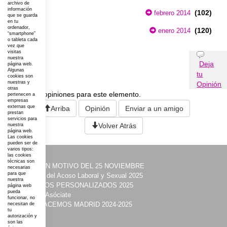
archivo de
información
(102)
febrero 2014
que se guarda
en tu
ordenador,
(120)
enero 2014
“smartphone”
o tableta cada
vez que
visitas
Opiniones
nuestra
Deja
página web.
Algunas
tu
cookies son
nuestras y
Opinión
otras
No existen opiniones para este elemento.
pertenecen a
empresas
externas que
Arriba
Opinión
Enviar a un amigo
prestan
servicios para
Volver Atrás
nuestra
página web.
Las cookies
pueden ser de
varios tipos:
las cookies
técnicas son
·
ACTOS CON MOTIVO DEL 25 NOVIEMBRE
necesarias
para que
·
Prevención del Acoso Laboral y Sexual 2025
nuestra
·
ITINERARIOS PERSONALIZADOS 2025
página web
pueda
·
Contacta y Asóciate
funcionar, no
·
UNIDAS HACEMOS MADRID 2024-2025
necesitan de
tu
·
Acción
autorización y
son las
·
Programas