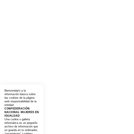
Bienvenida/o a la
información básica sobre
las cookies de la página
web responsabilidad de la
entidad:
CONFEDERACIÓN
NACIONAL MUJERES EN
IGUALDAD
Una cookie o galleta
informática es un pequeño
archivo de información que
se guarda en tu ordenador,
“smartphone” o tableta