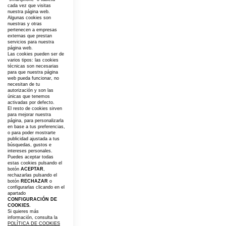
cada vez que visitas
nuestra página web.
Algunas cookies son
nuestras y otras
pertenecen a empresas
externas que prestan
servicios para nuestra
página web.
Las cookies pueden ser de
varios tipos: las cookies
técnicas son necesarias
para que nuestra página
web pueda funcionar, no
necesitan de tu
autorización y son las
únicas que tenemos
activadas por defecto.
El resto de cookies sirven
para mejorar nuestra
página, para personalizarla
en base a tus preferencias,
o para poder mostrarte
publicidad ajustada a tus
búsquedas, gustos e
intereses personales.
Puedes aceptar todas
estas cookies pulsando el
botón
ACEPTAR
,
rechazarlas pulsando el
botón
RECHAZAR
o
configurarlas clicando en el
apartado
CONFIGURACIÓN DE
COOKIES.
Si quieres más
información, consulta la
POLÍTICA DE COOKIES