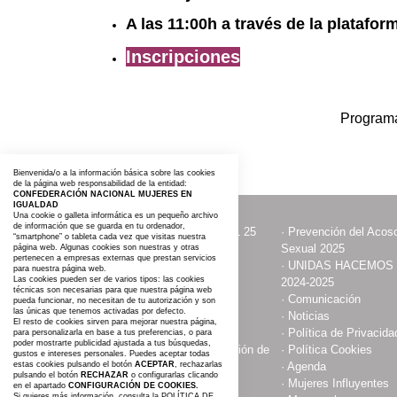
A las 11:00h a través de la platafo
Inscripciones
Program
Bienvenida/o a la información básica sobre las cookies
de la página web responsabilidad de la entidad:
CONFEDERACIÓN NACIONAL MUJERES EN
IGUALDAD
Una cookie o galleta informática es un pequeño archivo
de información que se guarda en tu ordenador,
·
ACTOS CON MOTIVO DEL 25
·
Prevención del Acoso
“smartphone” o tableta cada vez que visitas nuestra
NOVIEMBRE
Sexual 2025
página web. Algunas cookies son nuestras y otras
pertenecen a empresas externas que prestan servicios
·
Contacta y Asóciate
·
UNIDAS HACEMOS
para nuestra página web.
Las cookies pueden ser de varios tipos: las cookies
2024-2025
técnicas son necesarias para que nuestra página web
·
Publicaciones
·
Comunicación
pueda funcionar, no necesitan de tu autorización y son
las únicas que tenemos activadas por defecto.
·
Somos
·
Noticias
El resto de cookies sirven para mejorar nuestra página,
·
Aviso Legal
·
Política de Privacida
para personalizarla en base a tus preferencias, o para
poder mostrarte publicidad ajustada a tus búsquedas,
·
Compromiso con la protección de
·
Política Cookies
gustos e intereses personales. Puedes aceptar todas
datos personales
·
Agenda
estas cookies pulsando el botón
ACEPTAR
, rechazarlas
pulsando el botón
RECHAZAR
o configurarlas clicando
·
Espacio Cultural
·
Mujeres Influyentes
en el apartado
CONFIGURACIÓN DE COOKIES.
Si quieres más información, consulta la
POLÍTICA DE