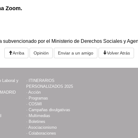
rma Zoom.
a s
ubvencionado por
el Ministerio de Derechos Sociales y Age
Arriba
Opinión
Enviar a un amigo
Volver Atrás
 Laboral y
·
ITINERARIOS
PERSONALIZADOS 2025
 MADRID
·
Acción
·
Programas
·
COSMI
·
Campañas divulgativas
d
·
Multimedias
·
Boletines
·
Asociacionismo
·
Colaboraciones