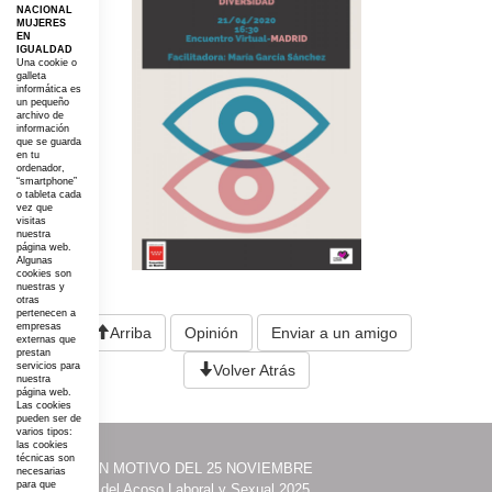
NACIONAL
MUJERES
EN
IGUALDAD
Una cookie o
galleta
informática es
un pequeño
archivo de
información
que se guarda
en tu
ordenador,
“smartphone”
o tableta cada
vez que
visitas
nuestra
página web.
Algunas
cookies son
nuestras y
otras
pertenecen a
empresas
Arriba
Opinión
Enviar a un amigo
externas que
prestan
servicios para
Volver Atrás
nuestra
página web.
Las cookies
pueden ser de
varios tipos:
las cookies
técnicas son
·
ACTOS CON MOTIVO DEL 25 NOVIEMBRE
necesarias
para que
·
Prevención del Acoso Laboral y Sexual 2025