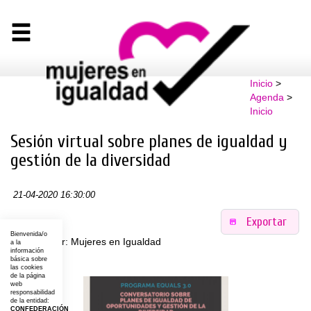
Inicio
>
Agenda
>
Inicio
Sesión virtual sobre planes de igualdad y
gestión de la diversidad
21-04-2020 16:30:00
Exportar
Bienvenida/o
Organizador: Mujeres en Igualdad
a la
información
básica sobre
Lugar:
las cookies
de la página
web
responsabilidad
de la entidad:
CONFEDERACIÓN