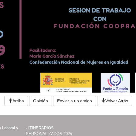
Arriba
Opinión
Enviar a un amigo
Volver Atrás
 Laboral y
·
ITINERARIOS
PERSONALIZADOS 2025