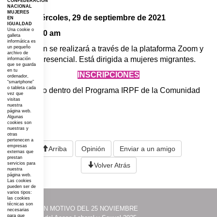
CONFEDERACIÓN
NACIONAL
MUJERES
Fecha:
Miércoles, 29 de septiembre de 2021
EN
IGUALDAD
Una cookie o
Hora:
11:00 am
galleta
informática es
Esta sesión se realizará a través de la plataforma Zoom y
un pequeño
archivo de
de forma presencial. Está dirigida a mujeres migrantes.
información
que se guarda
en tu
INSCRIPCIONES
ordenador,
“smartphone”
o tableta cada
Enmarcado dentro del Programa IRPF de la Comunidad
vez que
de Madrid.
visitas
nuestra
página web.
Algunas
cookies son
nuestras y
otras
pertenecen a
empresas
Arriba
Opinión
Enviar a un amigo
externas que
prestan
servicios para
Volver Atrás
nuestra
página web.
Las cookies
pueden ser de
varios tipos:
las cookies
técnicas son
·
ACTOS CON MOTIVO DEL 25 NOVIEMBRE
necesarias
para que