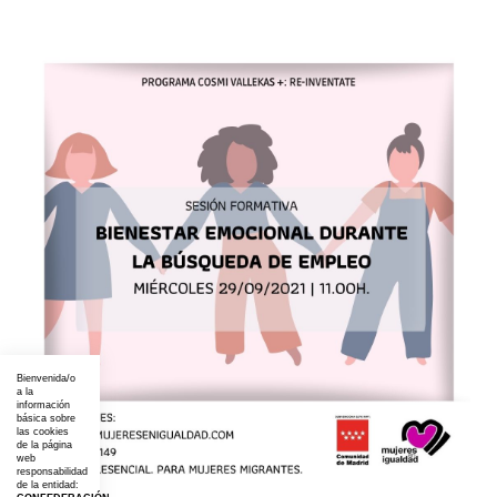
Bienvenida/o
a la
información
básica sobre
las cookies
de la página
web
responsabilidad
de la entidad: