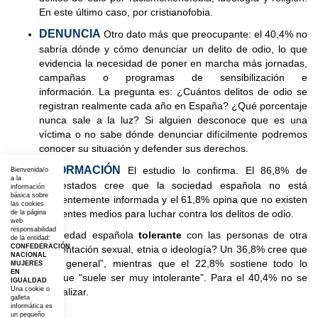
En este
último caso, por cristianofobia.
DENUNCIA
Otro dato más que preocupante: el 40,4% no
sabría dónde y cómo denunciar un delito de odio, lo que
evidencia
la necesidad de poner en marcha más jornadas,
campañas o programas de sensibilización e
información.
La pregunta es: ¿Cuántos delitos de odio se
registran realmente cada año en España? ¿Qué porcentaje
nunca sale
a la luz? Si alguien desconoce que es una
víctima o no sabe dónde denunciar difícilmente podremos
conocer su
situación y defender sus derechos.
INFORMACIÓN
El estudio lo confirma. El 86,8% de
Bienvenida/o
a la
encuestados cree que la sociedad española no está
información
básica sobre
suficientemente informada
y el 61,8% opina que no existen
las cookies
suficientes medios para luchar contra los delitos de odio.
de la página
web
responsabilidad
¿Es la sociedad española
tolerante
con las personas de otra
de la entidad:
CONFEDERACIÓN
religión, orientación sexual, etnia o ideología? Un 36,8% cree que
NACIONAL
“sí, por lo general”, mientras que el 22,8% sostiene todo lo
MUJERES
EN
contrario, que "suele ser muy intolerante”. Para el 40,4% no se
IGUALDAD
Una cookie o
debe generalizar.
galleta
informática es
un pequeño