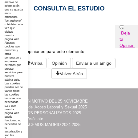
archivo de
información
CONSULTA EL ESTUDIO
que se guarda
en tu
ordenador,
“smartphone”
o tableta cada
Opiniones
vez que
visitas
Deja
nuestra
tu
página web.
Algunas
Opinión
cookies son
nuestras y
No existen opiniones para este elemento.
otras
pertenecen a
empresas
Arriba
Opinión
Enviar a un amigo
externas que
prestan
servicios para
Volver Atrás
nuestra
página web.
Las cookies
pueden ser de
varios tipos:
las cookies
técnicas son
·
ACTOS CON MOTIVO DEL 25 NOVIEMBRE
necesarias
para que
·
Prevención del Acoso Laboral y Sexual 2025
nuestra
·
ITINERARIOS PERSONALIZADOS 2025
página web
pueda
·
Contacta y Asóciate
funcionar, no
·
UNIDAS HACEMOS MADRID 2024-2025
necesitan de
tu
·
Acción
autorización y
son las
·
Programas