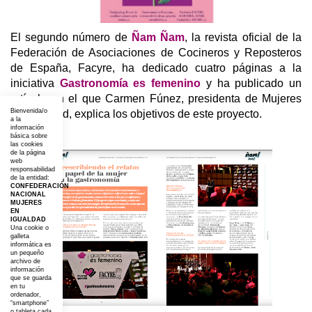
El segundo número de
Ñam Ñam
, la revista oficial de la
Federación de Asociaciones de Cocineros y Reposteros
de España, Facyre, ha dedicado cuatro páginas a la
iniciativa
Gastronomía es femenino
y ha publicado un
artículo en el que Carmen Fúnez, presidenta de Mujeres
Bienvenida/o
en Igualdad, explica los objetivos de este proyecto.
a la
información
básica sobre
las cookies
de la página
web
responsabilidad
de la entidad:
CONFEDERACIÓN
NACIONAL
MUJERES
EN
IGUALDAD
Una cookie o
galleta
informática es
un pequeño
archivo de
información
que se guarda
en tu
ordenador,
“smartphone”
o tableta cada