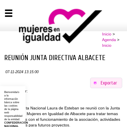
Inicio
>
Agenda
>
Inicio
REUNIÓN JUNTA DIRECTIVA ALBACETE
07-11-2024 13:15:00
Exportar
Organizador:
Bienvenida/o
a la
Lugar:
información
básica sobre
las cookies
La Presidenta Nacional Laura de Esteban se reunió con la Junta
de la página
web
Directiva de Mujeres en Igualdad de Albacete para tratar temas
responsabilidad
relacionados con el funcionamiento de la asociación, actividades
de la entidad:
CONFEDERACIÓN
y propuestas para futuros proyectos.
NACIONAL