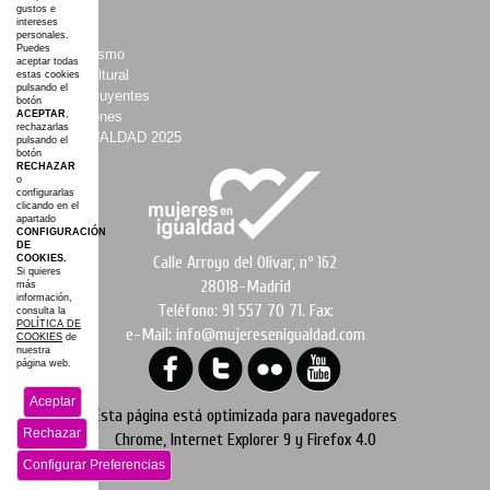
gustos e
·
Boletines
intereses
·
Agenda
personales.
Puedes
·
Asociacionismo
aceptar todas
·
Espacio Cultural
estas cookies
pulsando el
·
Mujeres Influyentes
botón
·
Colaboraciones
ACEPTAR
,
rechazarlas
·
#AGROIGUALDAD 2025
pulsando el
botón
·
Mapa web
RECHAZAR
o
configurarlas
clicando en el
apartado
CONFIGURACIÓN
DE
Calle Arroyo del Olivar, nº 162
COOKIES.
Si quieres
28018-Madrid
más
información,
Teléfono: 91 557 70 71. Fax:
consulta la
POLÍTICA DE
e-Mail: info@mujeresenigualdad.com
COOKIES
de
nuestra
página web.
Aceptar
Esta página está optimizada para navegadores
Rechazar
Chrome, Internet Explorer 9 y Firefox 4.0
Configurar Preferencias