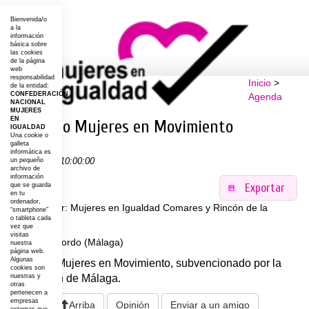
Bienvenida/o
a la
información
básica sobre
las cookies
de la página
web
responsabilidad
Inicio
>
de la entidad:
CONFEDERACIÓN
Agenda
NACIONAL
MUJERES
EN
Proyecto Mujeres en Movimiento
IGUALDAD
Una cookie o
galleta
informática es
14-03-2020 10:00:00
un pequeño
archivo de
información
Exportar
que se guarda
en tu
ordenador,
Organizador: Mujeres en Igualdad Comares y Rincón de la
“smartphone”
o tableta cada
Victoria
vez que
visitas
Lugar: Riogordo (Málaga)
nuestra
página web.
Algunas
Proyecto Mujeres en Movimiento, subvencionado por la
cookies son
Diputación de Málaga.
nuestras y
otras
pertenecen a
empresas
Arriba
Opinión
Enviar a un amigo