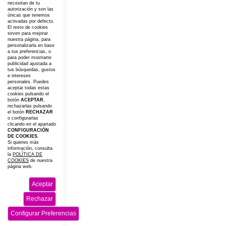
necesitan de tu
autorización y son las
únicas que tenemos
activadas por defecto.
El resto de cookies
sirven para mejorar
nuestra página, para
personalizarla en base
a tus preferencias, o
para poder mostrarte
publicidad ajustada a
tus búsquedas, gustos
e intereses
personales. Puedes
aceptar todas estas
cookies pulsando el
botón
ACEPTAR
,
rechazarlas pulsando
el botón
RECHAZAR
o configurarlas
clicando en el apartado
CONFIGURACIÓN
DE COOKIES.
Si quieres más
información, consulta
la
POLÍTICA DE
COOKIES
de nuestra
página web.
Aceptar
Rechazar
Configurar Preferencias