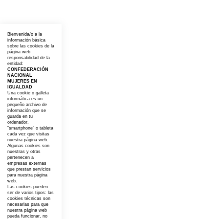
Bienvenida/o a la
información básica
sobre las cookies de la
página web
responsabilidad de la
entidad:
CONFEDERACIÓN
NACIONAL
MUJERES EN
IGUALDAD
Una cookie o galleta
informática es un
pequeño archivo de
información que se
guarda en tu
ordenador,
“smartphone” o tableta
cada vez que visitas
nuestra página web.
Algunas cookies son
nuestras y otras
pertenecen a
empresas externas
que prestan servicios
para nuestra página
web.
Las cookies pueden
ser de varios tipos: las
cookies técnicas son
necesarias para que
nuestra página web
pueda funcionar, no