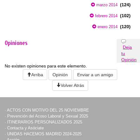
(124)
marzo 2014
(102)
febrero 2014
(120)
enero 2014
Opiniones
Deja
tu
Opinión
No existen opiniones para este elemento.
Arriba
Opinión
Enviar a un amigo
Volver Atrás
·
ACTOS CON MOTIVO DEL 25 NOVIEMBRE
·
Prevención del Acoso Laboral y Sexual 2025
·
ITINERARIOS PERSONALIZADOS 2025
·
Contacta y Asóciate
·
UNIDAS HACEMOS MADRID 2024-2025
·
Acción