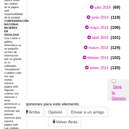
básica sobre
las cookies
(69)
julio 2014
de la página
web
responsabilidad
(119)
junio 2014
de la entidad:
CONFEDERACIÓN
NACIONAL
(106)
mayo 2014
MUJERES
EN
IGUALDAD
(101)
abril 2014
Una cookie o
galleta
informática es
(124)
marzo 2014
un pequeño
archivo de
información
(102)
febrero 2014
que se guarda
en tu
ordenador,
(120)
enero 2014
“smartphone”
o tableta cada
vez que
visitas
Opiniones
nuestra
Deja
página web.
Algunas
tu
cookies son
nuestras y
Opinión
otras
No existen opiniones para este elemento.
pertenecen a
empresas
externas que
Arriba
Opinión
Enviar a un amigo
prestan
servicios para
Volver Atrás
nuestra
página web.
Las cookies