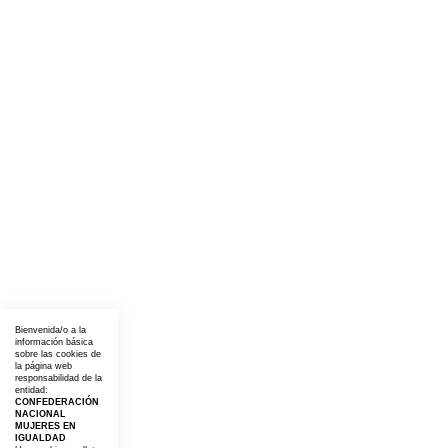
Bienvenida/o a la
información básica
sobre las cookies de
la página web
responsabilidad de la
entidad:
CONFEDERACIÓN
NACIONAL
MUJERES EN
IGUALDAD