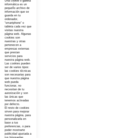
Una cookie o galleta
informática es un
pequeño archivo de
información que se
guarda en tu
ordenador,
“smartphone” o
tableta cada vez que
visitas nuestra
página web. Algunas
cookies son
nuestras y otras
pertenecen a
empresas externas
que prestan
servicios para
nuestra página web.
Las cookies pueden
ser de varios tipos:
las cookies técnicas
son necesarias para
que nuestra página
web pueda
funcionar, no
necesitan de tu
autorización y son
las únicas que
tenemos activadas
por defecto.
El resto de cookies
sirven para mejorar
nuestra página, para
personalizarla en
base a tus
preferencias, o para
poder mostrarte
publicidad ajustada a
tus búsquedas,