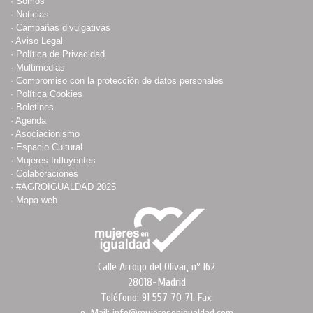
·
Somos
·
Noticias
·
Campañas divulgativas
·
Aviso Legal
·
Política de Privacidad
·
Multimedias
·
Compromiso con la protección de datos personales
·
Política Cookies
·
Boletines
·
Agenda
·
Asociacionismo
·
Espacio Cultural
·
Mujeres Influyentes
·
Colaboraciones
·
#AGROIGUALDAD 2025
·
Mapa web
Calle Arroyo del Olivar, nº 162
28018-Madrid
Teléfono: 91 557 70 71. Fax:
e-Mail: info@mujeresenigualdad.com