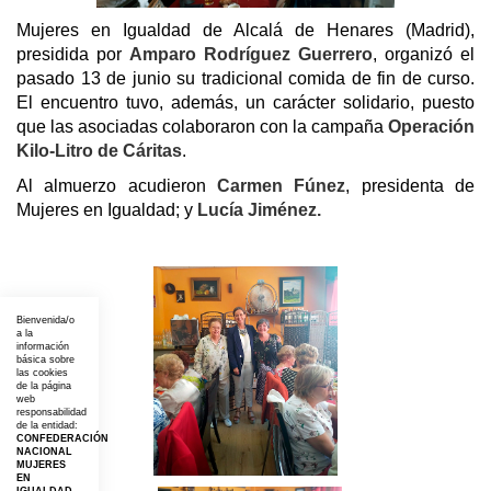
Mujeres en Igualdad de Alcalá de Henares (Madrid),
presidida por
Amparo Rodríguez Guerrero
, organizó el
pasado 13 de junio su tradicional comida de fin de curso.
El encuentro tuvo, además, un carácter solidario, puesto
que las asociadas colaboraron con la campaña
Operación
Kilo-Litro de Cáritas
.
Al almuerzo acudieron
Carmen Fúnez
, presidenta de
Mujeres en Igualdad; y
Lucía Jiménez.
Bienvenida/o
a la
información
básica sobre
las cookies
de la página
web
responsabilidad
de la entidad:
CONFEDERACIÓN
NACIONAL
MUJERES
EN