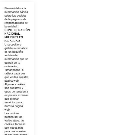
Bienvenida/o a la
información básica
sobre las cookies
de la página web
responsabilidad de
la entidad:
CONFEDERACIÓN
NACIONAL
MUJERES EN
IGUALDAD
Una cookie o
galleta informática
es un pequeño
archivo de
información que se
guarda en tu
ordenador,
“smartphone” o
tableta cada vez
que visitas nuestra
página web.
Algunas cookies
son nuestras y
otras pertenecen a
empresas externas
que prestan
servicios para
nuestra página
web.
Las cookies
pueden ser de
varios tipos: las
cookies técnicas
son necesarias
para que nuestra