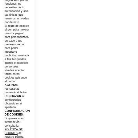
página web pueda
funcionar, no
necesitan de tu
autorización y son
las únicas que
tenemos activadas
por defecto.
El resto de cookies
sirven para mejorar
nuestra página,
para personalizarla
en base a tus
preferencias, o
para poder
mostrarte
publicidad ajustada
a tus búsquedas,
gustos e intereses
personales.
Puedes aceptar
todas estas
cookies pulsando
el botón
ACEPTAR
,
rechazarlas
pulsando el botón
RECHAZAR
o
configurarlas
clicando en el
apartado
CONFIGURACIÓN
DE COOKIES.
Si quieres más
información,
consulta la
POLÍTICA DE
COOKIES
de
nuestra página