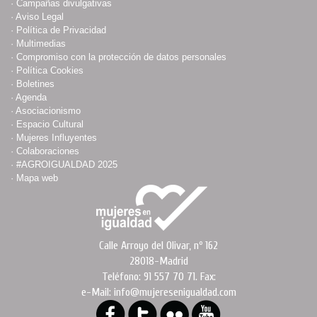
·
Campañas divulgativas
·
Aviso Legal
·
Política de Privacidad
·
Multimedias
·
Compromiso con la protección de datos personales
·
Política Cookies
·
Boletines
·
Agenda
·
Asociacionismo
·
Espacio Cultural
·
Mujeres Influyentes
·
Colaboraciones
·
#AGROIGUALDAD 2025
·
Mapa web
Calle Arroyo del Olivar, nº 162
28018-Madrid
Teléfono: 91 557 70 71. Fax:
e-Mail: info@mujeresenigualdad.com