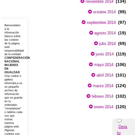
(134)
noviembre 2014
(99)
octubre 2014
(97)
septiembre 2014
Bienvenida/o
a la
(19)
agosto 2014
información
básica sobre
las cookies
(69)
julio 2014
de la página
web
responsabilidad
(119)
junio 2014
de la entidad:
CONFEDERACIÓN
NACIONAL
(106)
mayo 2014
MUJERES
EN
IGUALDAD
(101)
abril 2014
Una cookie o
galleta
informática es
(124)
marzo 2014
un pequeño
archivo de
información
(102)
febrero 2014
que se guarda
en tu
ordenador,
(120)
enero 2014
“smartphone”
o tableta cada
vez que
visitas
Opiniones
nuestra
Deja
página web.
Algunas
tu
cookies son