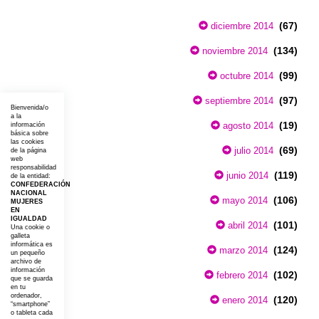
(67)
diciembre 2014
(134)
noviembre 2014
(99)
octubre 2014
(97)
septiembre 2014
Bienvenida/o
a la
(19)
agosto 2014
información
básica sobre
las cookies
(69)
julio 2014
de la página
web
responsabilidad
(119)
junio 2014
de la entidad:
CONFEDERACIÓN
NACIONAL
(106)
mayo 2014
MUJERES
EN
IGUALDAD
(101)
abril 2014
Una cookie o
galleta
informática es
(124)
marzo 2014
un pequeño
archivo de
información
(102)
febrero 2014
que se guarda
en tu
ordenador,
(120)
enero 2014
“smartphone”
o tableta cada