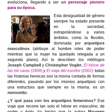
evoluciona, llegando a ser
un personaje pionero
para su época.
Esta desigualdad de género
siempre ha estado presente
en la sociedad,
extrapolándose a varios
ámbitos, como la
ficción
,
dominada por
arquetipos
masculinos
(atribuye al hombre roles de poder
mientras que la mujer ha quedado relegada a un
segundo plano). Así lo describen los mitólogos
Joseph Campbell
y
Christopher Vogler
,
El héroe de
las mil caras
(1959)
y
El viaje del escritor
(2002)
: todas
las historias heroicas son la misma contada de formas
diferentes, pasando por los mismos arquetipos con
una estructura que siempre es la misma, es un
monomito
.
¿Y qué pasa con los arquetipos femeninos?
Ese
viaje que recorre tan solo el héroe en masculino, de
poder y éxito, ha hecho que la autora
Maureen