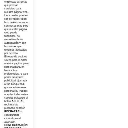
empresas externas
que prestan
servicios para
nuestra página web.
Las cookies pueden
ser de varios tipos:
las cookies técnicas
son necesarias para
que nuestra página
web pueda
funcionar, no
necesitan de tu
autorización y son
las únicas que
tenemos activadas
por defecto.
El resto de cookies
sirven para mejorar
nuestra página, para
personalizarla en
base a tus
preferencias, o para
poder mostrarte
publicidad ajustada
a tus búsquedas,
gustos e intereses
personales. Puedes
aceptar todas estas
cookies pulsando el
botón
ACEPTAR
,
rechazarlas
pulsando el botón
RECHAZAR
o
configurarlas
clicando en el
apartado
CONFIGURACIÓN