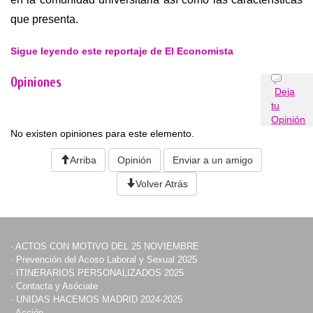
que presenta.
Sigue leyendo este reportaje de El Economista
Opiniones
Deja
tu
Opinión
No existen opiniones para este elemento.
Arriba
Opinión
Enviar a un amigo
Volver Atrás
·
ACTOS CON MOTIVO DEL 25 NOVIEMBRE
·
Prevención del Acoso Laboral y Sexual 2025
·
ITINERARIOS PERSONALIZADOS 2025
·
Contacta y Asóciate
·
UNIDAS HACEMOS MADRID 2024-2025
·
Acción