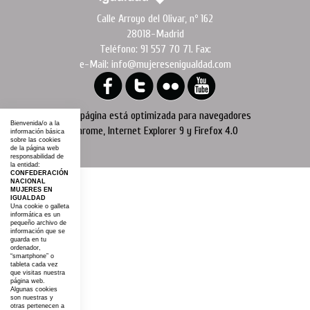
Calle Arroyo del Olivar, nº 162
28018-Madrid
Teléfono: 91 557 70 71. Fax:
e-Mail: info@mujeresenigualdad.com
Esta página está optimizada para navegadores
Bienvenida/o a la
Chrome, Internet Explorer 9 y Firefox 4.0
información básica
sobre las cookies
de la página web
responsabilidad de
la entidad:
CONFEDERACIÓN
NACIONAL
MUJERES EN
IGUALDAD
Una cookie o galleta
informática es un
pequeño archivo de
información que se
guarda en tu
ordenador,
“smartphone” o
tableta cada vez
que visitas nuestra
página web.
Algunas cookies
son nuestras y
otras pertenecen a