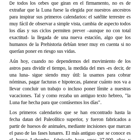
e todos los orbes que giran en el firmamento, no es de
D
extrañar que la Luna fuese la elegida por nuestros ancestros
para inspirar sus primeros calendarios: el satélite terrestre es
muy fácil de observar a simple vista, cambia de aspecto todos
los días y sus ciclos permiten prever –aunque no con total
exactitud- la llegada de una nueva estación, algo que los
humanos de la Prehistoria debían tener muy en cuenta si no
querían poner en riesgo sus vidas.
Aún hoy, cuando no dependemos del movimiento de los
astros para dividir el tiempo, la medida del mes -es decir, de
una luna- sigue siendo muy útil: la usamos para cobrar
nóminas, pagar facturas e hipotecas, planear cuánto nos va a
llevar concluir un trabajo o incluso poner límite a nuestras
vacaciones. Tal y como rezaba un antiguo texto hebreo, "la
Luna fue hecha para que contásemos los días".
Los primeros calendarios que se han encontrado hasta la
fecha datan del Paleolítico superior, y fueron fabricados a
partir de huesos de animales, mediante incisiones que marcan
el paso de las fases lunares. El más antiguo que se conoce es
el hueso Lebombo, fabricado hace unos 37.000 años y