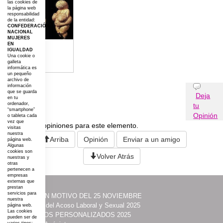
las cookies de
la página web
responsabilidad
de la entidad:
CONFEDERACIÓN
NACIONAL
MUJERES
EN
IGUALDAD
Una cookie o
galleta
informática es
un pequeño
archivo de
información
Opiniones
que se guarda
Deja
en tu
ordenador,
tu
“smartphone”
Opinión
o tableta cada
vez que
No existen opiniones para este elemento.
visitas
nuestra
Arriba
Opinión
Enviar a un amigo
página web.
Algunas
cookies son
Volver Atrás
nuestras y
otras
pertenecen a
empresas
externas que
prestan
servicios para
·
ACTOS CON MOTIVO DEL 25 NOVIEMBRE
nuestra
·
Prevención del Acoso Laboral y Sexual 2025
página web.
Las cookies
·
ITINERARIOS PERSONALIZADOS 2025
pueden ser de