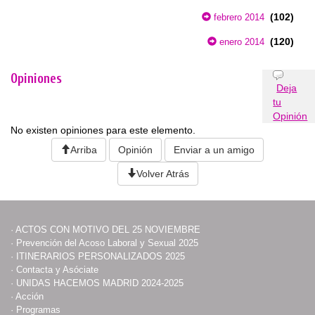
(102)
febrero 2014
(120)
enero 2014
Opiniones
Deja
tu
Opinión
No existen opiniones para este elemento.
Arriba
Opinión
Enviar a un amigo
Volver Atrás
·
ACTOS CON MOTIVO DEL 25 NOVIEMBRE
·
Prevención del Acoso Laboral y Sexual 2025
·
ITINERARIOS PERSONALIZADOS 2025
·
Contacta y Asóciate
·
UNIDAS HACEMOS MADRID 2024-2025
·
Acción
·
Programas