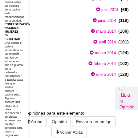
básica sobre
las cookies
(69)
julio 2014
de la página
web
responsabilidad
(119)
junio 2014
de la entidad:
CONFEDERACIÓN
NACIONAL
(106)
mayo 2014
MUJERES
EN
IGUALDAD
(101)
abril 2014
Una cookie o
galleta
informática es
(124)
marzo 2014
un pequeño
archivo de
información
(102)
febrero 2014
que se guarda
en tu
ordenador,
(120)
enero 2014
“smartphone”
o tableta cada
vez que
visitas
Opiniones
nuestra
Deja
página web.
Algunas
tu
cookies son
nuestras y
Opinión
otras
No existen opiniones para este elemento.
pertenecen a
empresas
externas que
Arriba
Opinión
Enviar a un amigo
prestan
servicios para
Volver Atrás
nuestra
página web.