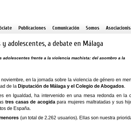
óciate
Publicaciones
Comunicación
Somos
Asociacioni
s y adolescentes, a debate en Málaga
adolescentes frente a la violencia machista: del asombro a la
e noviembre, en la jornada sobre la violencia de género en me
dad de la
Diputación de Málaga y el Colegio de Abogados
.
res en Igualdad, ha intervenido en una mesa redonda en la 
las
tres casas de acogida
para mujeres maltratadas y sus hi
ntos de España.
9 menores
(un total de 2.262 usuarios). Ellas son nuestra priorid