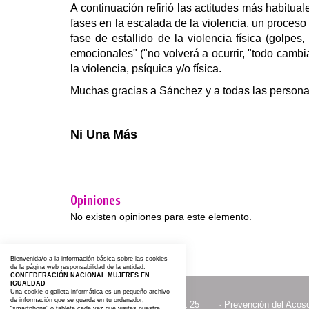
A continuación refirió las actitudes más habitual
fases en la escalada de la violencia,
un proceso 
fase de estallido de la violencia física (golpe
emocionales" ("no volverá a ocurrir, "todo camb
la violencia, psíquica y/o física.
Muchas gracias a Sánchez y a todas las perso
Ni Una Más
Opiniones
No existen opiniones para este elemento.
Bienvenida/o a la información básica sobre las cookies
de la página web responsabilidad de la entidad:
CONFEDERACIÓN NACIONAL MUJERES EN
IGUALDAD
Una cookie o galleta informática es un pequeño archivo
de información que se guarda en tu ordenador,
·
ACTOS CON MOTIVO DEL 25
·
Prevención del Acoso
“smartphone” o tableta cada vez que visitas nuestra