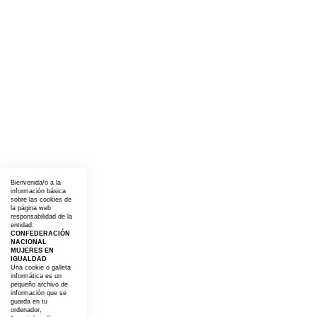
Bienvenida/o a la
información básica
sobre las cookies de
la página web
responsabilidad de la
entidad:
CONFEDERACIÓN
NACIONAL
MUJERES EN
IGUALDAD
Una cookie o galleta
informática es un
pequeño archivo de
información que se
guarda en tu
ordenador,