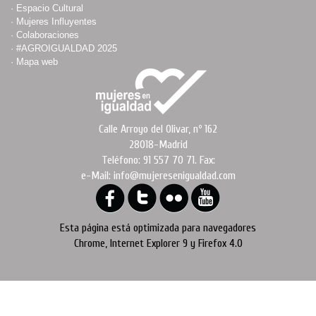
·
Espacio Cultural
·
Mujeres Influyentes
·
Colaboraciones
·
#AGROIGUALDAD 2025
·
Mapa web
Calle Arroyo del Olivar, nº 162
28018-Madrid
Teléfono: 91 557 70 71. Fax:
e-Mail: info@mujeresenigualdad.com
Esta página está optimizada para navegadores
Chrome, Internet Explorer 9 y Firefox 4.0