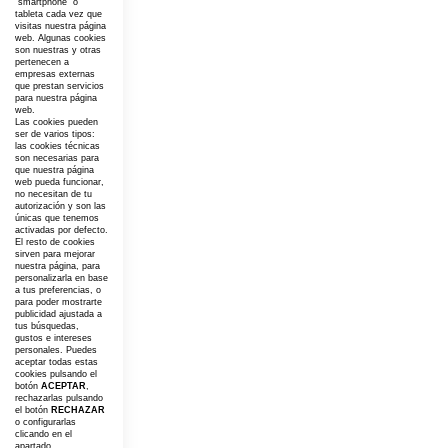
“smartphone” o
tableta cada vez que
visitas nuestra página
web. Algunas cookies
son nuestras y otras
pertenecen a
empresas externas
que prestan servicios
para nuestra página
web.
Las cookies pueden
ser de varios tipos:
las cookies técnicas
son necesarias para
que nuestra página
web pueda funcionar,
no necesitan de tu
autorización y son las
únicas que tenemos
activadas por defecto.
El resto de cookies
sirven para mejorar
nuestra página, para
personalizarla en base
a tus preferencias, o
para poder mostrarte
publicidad ajustada a
tus búsquedas,
gustos e intereses
personales. Puedes
aceptar todas estas
cookies pulsando el
botón
ACEPTAR
,
rechazarlas pulsando
el botón
RECHAZAR
o configurarlas
clicando en el
apartado