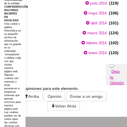
responsabilidad
(119)
junio 2014
de la entidad:
CONFEDERACIÓN
NACIONAL
(106)
mayo 2014
MUJERES
EN
IGUALDAD
(101)
abril 2014
Una cookie o
galleta
informática es
(124)
marzo 2014
un pequeño
archivo de
información
(102)
febrero 2014
que se guarda
en tu
ordenador,
(120)
enero 2014
“smartphone”
o tableta cada
vez que
visitas
Opiniones
nuestra
Deja
página web.
Algunas
tu
cookies son
nuestras y
Opinión
otras
No existen opiniones para este elemento.
pertenecen a
empresas
externas que
Arriba
Opinión
Enviar a un amigo
prestan
servicios para
Volver Atrás
nuestra
página web.
Las cookies
pueden ser de
varios tipos:
las cookies
técnicas son