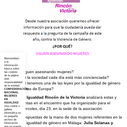
Bienvenida/o
a la
información
básica sobre
¿Por qué siguen asesinando mujeres?
las cookies
de la página
¿Por qué, si la sociedad cada día está más concienciada?
web
¿Por qué, si tenemos una de las leyes por la igualdad de género
responsabilidad
de la entidad:
más completas de Europa?
CONFEDERACIÓN
NACIONAL
MUJERES
Mujeres en Igualdad Rincón de la Victoria
analizará estas y
EN
otras preguntas en el encuentro que ha organizado para el
IGUALDAD
Una cookie o
próximo miércoles, día 23, en la sede de la asociación.
galleta
informática es
Buscarán respuestas de la mano de dos mujeres referentes en la
un pequeño
archivo de
lucha por la igualdad de género en Málaga:
Julia Solanas y
información
que se guarda