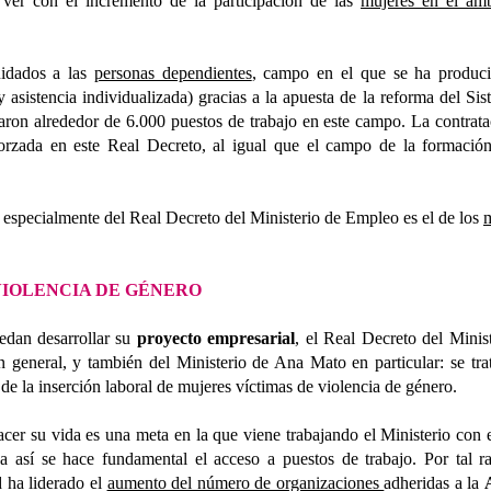
 ver con el incremento de la participación de las
mujeres en el ámb
uidados a las
personas dependientes
, campo en el que se ha produc
y asistencia individualizada) gracias a la apuesta de la reforma del Si
ron alrededor de 6.000 puestos de trabajo en este campo. La contrata
forzada en este Real Decreto, al igual que el campo de la formación
n especialmente del Real Decreto del Ministerio de Empleo es el de los
VIOLENCIA DE GÉNERO
edan desarrollar su
proyecto empresarial
, el Real Decreto del Minis
 general, y también del Ministerio de Ana Mato en particular: se tra
 de la inserción laboral de mujeres víctimas de violencia de género.
acer su vida es una meta en la que viene trabajando el Ministerio co
a así se hace fundamental el acceso a puestos de trabajo. Por tal ra
d ha liderado el
aumento del número de organizaciones
adheridas a la