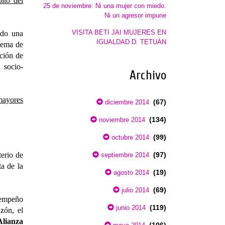
ito del
25 de noviembre: Ni una mujer con miedo.
Ni un agresor impune
VISITA BETI JAI MUJERES EN
ido una
IGUALDAD D. TETUÁN
stema de
ción de
 socio-
Archivo
mayores
(67)
diciembre 2014
(134)
noviembre 2014
(99)
octubre 2014
terio de
(97)
septiembre 2014
ta de la
(19)
agosto 2014
(69)
julio 2014
n empeño
(119)
junio 2014
zón, el
Alianza