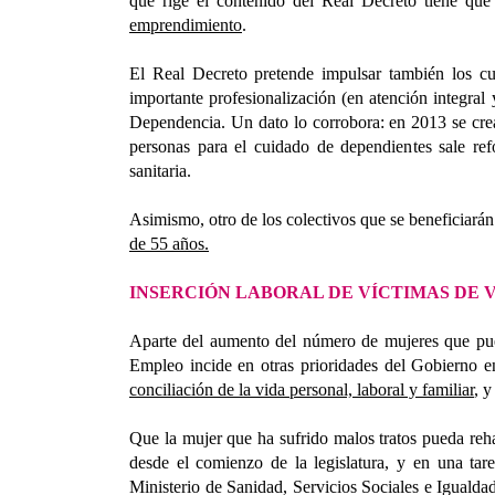
que rige el contenido del Real Decreto tiene que
emprendimiento
.
El Real Decreto pretende impulsar también los c
importante profesionalización (en atención integral 
Dependencia. Un dato lo corrobora: en 2013 se crea
personas para el cuidado de dependientes sale re
sanitaria.
Asimismo, otro de los colectivos que se beneficiará
de 55 años.
INSERCIÓN LABORAL DE VÍCTIMAS DE 
Aparte del aumento del número de mujeres que pu
Empleo incide en otras prioridades del Gobierno en
conciliación de la vida personal, laboral y familiar
, y
Que la mujer que ha sufrido malos tratos pueda reh
desde el comienzo de la legislatura, y en una tare
Ministerio de Sanidad, Servicios Sociales e Igualda