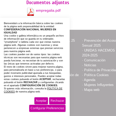
Documentos adjuntos
empregalia.pdf
Bienvenida/o a la información básica sobre las cookies
de la página web responsabilidad de la entidad:
CONFEDERACIÓN NACIONAL MUJERES EN
IGUALDAD
Una cookie o galleta informática es un pequeño archivo
de información que se guarda en tu ordenador,
·
ACTOS CON MOTIVO DEL 25
·
Prevención del Acoso
“smartphone” o tableta cada vez que visitas nuestra
NOVIEMBRE
Sexual 2025
página web. Algunas cookies son nuestras y otras
pertenecen a empresas externas que prestan servicios
·
Contacta y Asóciate
·
UNIDAS HACEMOS
para nuestra página web.
Las cookies pueden ser de varios tipos: las cookies
2024-2025
técnicas son necesarias para que nuestra página web
·
Publicaciones
·
Comunicación
pueda funcionar, no necesitan de tu autorización y son
las únicas que tenemos activadas por defecto.
·
Somos
·
Noticias
El resto de cookies sirven para mejorar nuestra página,
·
Aviso Legal
·
Política de Privacida
para personalizarla en base a tus preferencias, o para
poder mostrarte publicidad ajustada a tus búsquedas,
·
Compromiso con la protección de
·
Política Cookies
gustos e intereses personales. Puedes aceptar todas
datos personales
·
Agenda
estas cookies pulsando el botón
ACEPTAR
, rechazarlas
pulsando el botón
RECHAZAR
o configurarlas clicando
·
Espacio Cultural
·
Mujeres Influyentes
en el apartado
CONFIGURACIÓN DE COOKIES.
Si quieres más información, consulta la
POLÍTICA DE
·
#AGROIGUALDAD 2025
·
Mapa web
COOKIES
de nuestra página web.
Aceptar
Rechazar
Configurar Preferencias