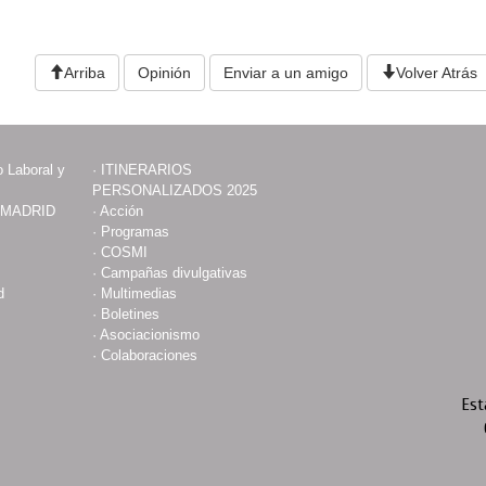
Arriba
Opinión
Enviar a un amigo
Volver Atrás
 Laboral y
·
ITINERARIOS
PERSONALIZADOS 2025
 MADRID
·
Acción
·
Programas
·
COSMI
·
Campañas divulgativas
d
·
Multimedias
·
Boletines
·
Asociacionismo
·
Colaboraciones
Est