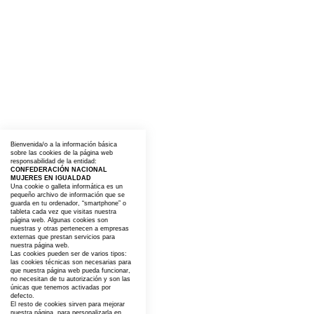
Bienvenida/o a la información básica
sobre las cookies de la página web
responsabilidad de la entidad:
CONFEDERACIÓN NACIONAL
MUJERES EN IGUALDAD
Una cookie o galleta informática es un
pequeño archivo de información que se
guarda en tu ordenador, “smartphone” o
tableta cada vez que visitas nuestra
página web. Algunas cookies son
nuestras y otras pertenecen a empresas
externas que prestan servicios para
nuestra página web.
Las cookies pueden ser de varios tipos:
las cookies técnicas son necesarias para
que nuestra página web pueda funcionar,
no necesitan de tu autorización y son las
únicas que tenemos activadas por
defecto.
El resto de cookies sirven para mejorar
nuestra página, para personalizarla en