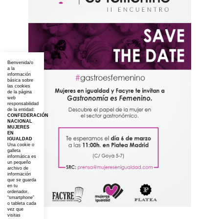
Bienvenida/o
a la
información
básica sobre
las cookies
de la página
web
responsabilidad
de la entidad:
CONFEDERACIÓN
NACIONAL
MUJERES
EN
IGUALDAD
Una cookie o
galleta
informática es
un pequeño
archivo de
información
que se guarda
en tu
ordenador,
“smartphone”
o tableta cada
vez que
visitas