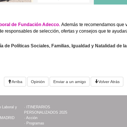
aboral de Fundación Adecco.
Además te recomendamos que vi
 de responsables de selección, ofertas y consejos que te ayuda
a de Políticas Sociales, Familias, Igualdad y Natalidad de 
Arriba
Opinión
Enviar a un amigo
Volver Atrás
 Laboral y
·
ITINERARIOS
PERSONALIZADOS 2025
 MADRID
·
Acción
·
Programas