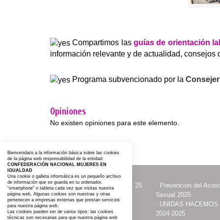
Compartimos las
guías de orientación l
información relevante y de actualidad, consejos
Programa subvencionado por la
Consejerí
Opiniones
No existen opiniones para este elemento.
Bienvenida/o a la información básica sobre las cookies
de la página web responsabilidad de la entidad:
CONFEDERACIÓN NACIONAL MUJERES EN
IGUALDAD
Una cookie o galleta informática es un pequeño archivo
de información que se guarda en tu ordenador,
·
ACTOS CON MOTIVO DEL 25
·
Prevención del Acoso
“smartphone” o tableta cada vez que visitas nuestra
NOVIEMBRE
Sexual 2025
página web. Algunas cookies son nuestras y otras
pertenecen a empresas externas que prestan servicios
·
Contacta y Asóciate
·
UNIDAS HACEMOS
para nuestra página web.
Las cookies pueden ser de varios tipos: las cookies
2024-2025
técnicas son necesarias para que nuestra página web