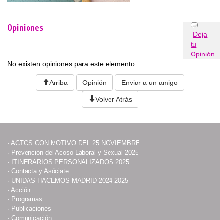
Opiniones
Deja
tu
Opinión
No existen opiniones para este elemento.
Arriba
Opinión
Enviar a un amigo
Volver Atrás
·
ACTOS CON MOTIVO DEL 25 NOVIEMBRE
·
Prevención del Acoso Laboral y Sexual 2025
·
ITINERARIOS PERSONALIZADOS 2025
·
Contacta y Asóciate
·
UNIDAS HACEMOS MADRID 2024-2025
·
Acción
·
Programas
·
Publicaciones
·
Comunicación