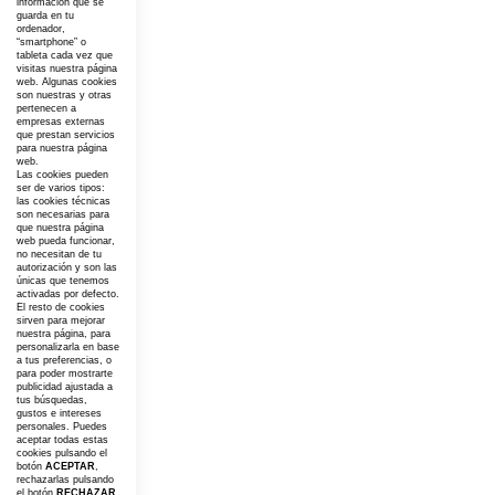
información que se
guarda en tu
ordenador,
“smartphone” o
tableta cada vez que
visitas nuestra página
web. Algunas cookies
son nuestras y otras
pertenecen a
empresas externas
que prestan servicios
para nuestra página
web.
Las cookies pueden
ser de varios tipos:
las cookies técnicas
son necesarias para
que nuestra página
web pueda funcionar,
no necesitan de tu
autorización y son las
únicas que tenemos
activadas por defecto.
El resto de cookies
sirven para mejorar
nuestra página, para
personalizarla en base
a tus preferencias, o
para poder mostrarte
publicidad ajustada a
tus búsquedas,
gustos e intereses
personales. Puedes
aceptar todas estas
cookies pulsando el
botón
ACEPTAR
,
rechazarlas pulsando
el botón
RECHAZAR