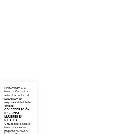
Bienvenida/o a la
información básica
sobre las cookies de
la página web
responsabilidad de la
entidad:
CONFEDERACIÓN
NACIONAL
MUJERES EN
IGUALDAD
Una cookie o galleta
informática es un
pequeño archivo de