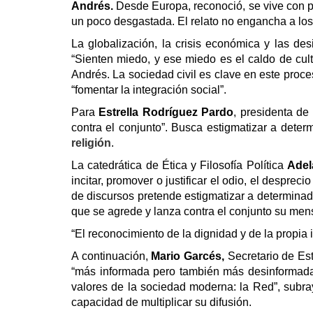
Andrés.
Desde Europa, reconoció, se vive con pre
un poco desgastada. El relato no engancha a los
La globalización, la crisis económica y las d
“Sienten miedo, y ese miedo es el caldo de cul
Andrés. La sociedad civil es clave en este proce
“fomentar la integración social”.
Para
Estrella Rodríguez Pardo
, presidenta de
contra el conjunto
”. Busca estigmatizar a deter
religión
.
La catedrática de Ética y Filosofía Política
Adel
incitar, promover o justificar el odio, el despre
de discursos pretende estigmatizar a determinado
que se agrede y lanza contra el conjunto su mens
“El reconocimiento de la dignidad y de la propia 
A continuación,
Mario Garcés,
Secretario de Est
“más informada pero también más desinformada”.
valores de la sociedad moderna: la Red”, subray
capacidad de multiplicar su difusión.