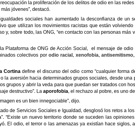
ocupación la proliferación de los delitos de odio en las redes 
 más jóvenes”, destacó.
esigualdades sociales han aumentado la desconfianza de un se
tivo que utilizan los movimientos racistas que están volviend
so y, sobre todo, las ONG, “en contacto con las personas más vu
 la Plataforma de ONG de Acción Social, el mensaje de odio 
minados colectivos por
odio racial, xenofobia, antisemitismo,
a Cortina
define el discurso del odio como “cualquier forma d
cio o la aversión hacia determinados grupos sociales, desde una 
s grupos y abrir la veda para que puedan ser tratados con hosti
aje destructivo”. La
aporofobia
, el rechazo al pobre, es uno de
imagen es un bien innegociable”, dijo.
ado de Servicios Sociales e Igualdad, desglosó los retos a l
 “Existe un nuevo territorio donde se suceden las opiniones
ó. El odio, el terror o las amenazas ya existían hace siglos,