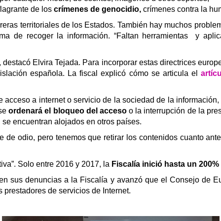
flagrante de los
crímenes de genocidio,
crímenes contra la hu
rreras territoriales de los Estados. También hay muchos problema
rma de recoger la información. “Faltan herramientas y apli
, destacó Elvira Tejada. Para incorporar estas directrices eur
islación española. La fiscal explicó cómo se articula el
artíc
de acceso a internet o servicio de la sociedad de la informació
 se
ordenará el bloqueo del acceso
o la interrupción de la pr
, se encuentran alojados en otros países.
e de odio, pero tenemos que retirar los contenidos cuanto ant
iva”. Solo entre 2016 y 2017, la
Fiscalía inició hasta un 200%
den sus denuncias a la Fiscalía y avanzó que el Consejo de E
 prestadores de servicios de Internet.