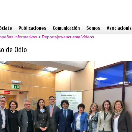
óciate
Publicaciones
Comunicación
Somos
Asociacioni
pañas informativas
>
Reportajes/encuesta/vídeos
so de Odio