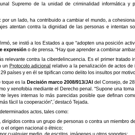
bunal Supremo de la unidad de criminalidad informática y pa
.
ía: por un lado, ha contribuido a cambiar el mundo, a cohesion
es atentan contra la dignidad de las personas e intentan soc
afirmó, se instó a los Estados a que “adopten una posición activ
de expresión
o de prensa. “Hay que aprender a combinar ambas
relevante contra la ciberdelincuencia. Es el primer tratado in
n un
Protocolo adicional
relativo a la penalización de actos de
29 países y en él se tipifican como delito los insultos por motiv
e toque es la
Decisión marco 2008/913/JAI
del Consejo, de 28 
smo y xenofobia mediante el Derecho penal. “Supone una toma 
nte leyes internas lo más parecidas posible que definan com
más fácil la cooperación”,´destacó Tejada.
determinados actos, tales como:
, dirigidos contra un grupo de personas o contra un miembro de 
 o el origen nacional o étnico;
por cualquier medio, de escritos, imágenes u otros soportes;