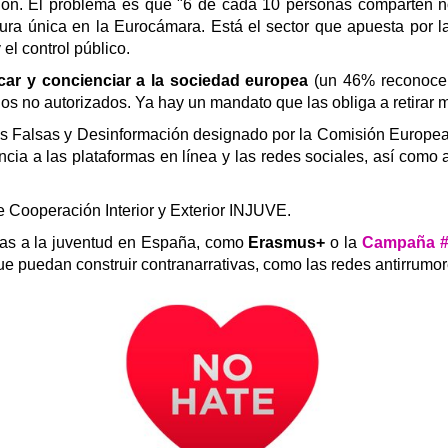
ón. El problema es que "6 de cada 10 personas comparten noti
ura única en la Eurocámara. Está el sector que apuesta por la
el control público.
car y concienciar a la sociedad europea
(un 46% reconoce q
dos no autorizados.
Ya hay un mandato que las obliga a retirar m
ias Falsas y Desinformación designado por la Comisión Europ
ia a las plataformas en línea y las redes sociales, así como a
 Cooperación Interior y Exterior INJUVE.
idas a la juventud en España, como
Erasmus+
o la
Campaña 
ue puedan construir contranarrativas, como las redes antirrumore