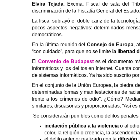
Elvira Tejada
. Excma. Fiscal de sala del Tri
discriminación de la Fiscalía General del Estado
La fiscal subrayó el doble cariz de la tecnolog
pocos aspectos negativos: determinados mensaj
democráticos.
En la última reunión del
Consejo de Europa
, 
“con cuidado”, para que no se limite
la libertad 
El
Convenio de Budapest
es el documento más 
informáticos y los delitos en Internet.
Cuenta co
de sistemas informáticos. Ya ha sido suscrito por 
En el conjunto de la Unión Europea, la piedra d
determinadas formas y manifestaciones de raci
frente a los crímenes de odio”. ¿Cómo? Media
similares, disuasorias y proporcionadas. “Así es 
Se considerarán punibles como delitos penales 
incitación pública a la violencia
o al odio
color, la religión o creencia, la ascendencia
el delito anterior realizado con la
difusión
,