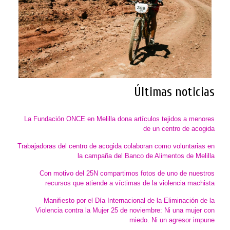
Últimas noticias
La Fundación ONCE en Melilla dona artículos tejidos a menores
de un centro de acogida
Trabajadoras del centro de acogida colaboran como voluntarias en
la campaña del Banco de Alimentos de Melilla
Con motivo del 25N compartimos fotos de uno de nuestros
recursos que atiende a víctimas de la violencia machista
Manifiesto por el Día Internacional de la Eliminación de la
Violencia contra la Mujer 25 de noviembre: Ni una mujer con
miedo. Ni un agresor impune