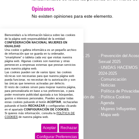
Opiniones
No existen opiniones para este elemento.
Bienvenida/o a la información básica sobre las cookies
de la página web responsabilidad de la entidad:
CONFEDERACIÓN NACIONAL MUJERES EN
IGUALDAD
Una cookie o galleta informática es un pequeño archivo
de información que se guarda en tu ordenador,
·
ACTOS CON MOTIVO DEL 25
·
Prevención del Acoso
“smartphone” o tableta cada vez que visitas nuestra
NOVIEMBRE
Sexual 2025
página web. Algunas cookies son nuestras y otras
pertenecen a empresas externas que prestan servicios
·
Contacta y Asóciate
·
UNIDAS HACEMOS
para nuestra página web.
Las cookies pueden ser de varios tipos: las cookies
2024-2025
técnicas son necesarias para que nuestra página web
·
Publicaciones
·
Comunicación
pueda funcionar, no necesitan de tu autorización y son
las únicas que tenemos activadas por defecto.
·
Somos
·
Noticias
El resto de cookies sirven para mejorar nuestra página,
·
Aviso Legal
·
Política de Privacida
para personalizarla en base a tus preferencias, o para
poder mostrarte publicidad ajustada a tus búsquedas,
·
Compromiso con la protección de
·
Política Cookies
gustos e intereses personales. Puedes aceptar todas
estas cookies pulsando el botón
datos personales
ACEPTAR
, rechazarlas
·
Agenda
pulsando el botón
RECHAZAR
o configurarlas clicando
·
Espacio Cultural
·
Mujeres Influyentes
en el apartado
CONFIGURACIÓN DE COOKIES.
Si quieres más información, consulta la
POLÍTICA DE
·
#AGROIGUALDAD 2025
·
Mapa web
COOKIES
de nuestra página web.
Aceptar
Rechazar
Configurar Preferencias