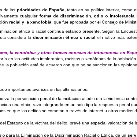
na de las
prioridades de España
, tanto en su política interior, como
itivamente cualquier
forma de discriminación, odio o intolerancia
b
ción racial y la xenofobia
, que fue aprobada por el Consejo de Minis
riminación étnica o racial continúa estando presente. Según la Encue
ola considera la
discriminación étnica o racial
el motivo más extend
smo, la xenofobia y otras formas conexas de intolerancia en Esp
ía en las actitudes intolerantes, racistas o xenófobas de la població
de la población está de acuerdo con que no se sancionen las opiniones
ucido importantes avances en los últimos años:
erza la persecución penal de la incitación al odio o a la violencia cont
encia a una etnia, raza integrando en un solo tipo la respuesta penal 
os en que los delitos se cometan a través de internet u otros medios d
, del Estatuto de la víctima del delito, prevé una especial valoración de 
jo para la Eliminación de la Discriminación Racial o Étnica, de un
serv