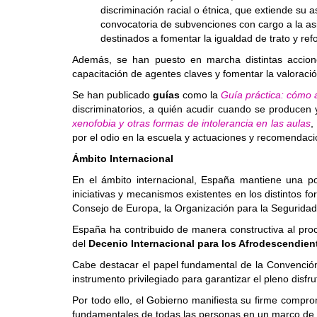
discriminación racial o étnica, que extiende su 
convocatoria de subvenciones con cargo a la asi
destinados a fomentar la igualdad de trato y refo
Además, se han puesto en marcha distintas acciones
capacitación de agentes claves y fomentar la valoració
Se han publicado
guías
como la
Guía práctica: cómo a
discriminatorios, a quién acudir cuando se producen 
xenofobia y otras formas de intolerancia en las aulas
,
por el odio en la escuela y actuaciones y recomendac
Ámbito Internacional
En el ámbito internacional, España mantiene una pos
iniciativas y mecanismos existentes en los distintos f
Consejo de Europa, la Organización para la Segurida
España ha contribuido de manera constructiva al p
del
Decenio Internacional para los Afrodescendien
Cabe destacar el papel fundamental de la Convención p
instrumento privilegiado para garantizar el pleno disfru
Por todo ello, el Gobierno manifiesta su firme comprom
fundamentales de todas las personas en un marco de c