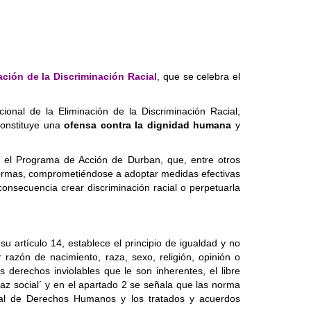
ación de la Discriminación Racial
, que se celebra el
nal de la Eliminación de la Discriminación Racial,
constituye una
ofensa contra la dignidad humana
y
y el Programa de Acción de Durban, que, entre otros
s formas, comprometiéndose a adoptar medidas efectivas
onsecuencia crear discriminación racial o perpetuarla
u artículo 14, establece el principio de igualdad y no
 razón de nacimiento, raza, sexo, religión, opinión o
s derechos inviolables que le son inherentes, el libre
paz social´ y en el apartado 2 se señala que las norma
rsal de Derechos Humanos y los tratados y acuerdos