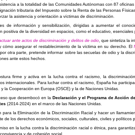
asistencia a la totalidad de las Comunidades Autónomas con 87 oficinas 
gnación tributaria del Impuesto sobre la Renta de las Personas Físicas
rzar la asistencia y orientación a víctimas de discriminación.
 de información y sensibilización, dirigidas a aumentar el conoc
n positiva de la diversidad en espacios, como el educativo, esenciales 
ctuar ante actos de discriminación y delitos de odio
, que sintetiza la
y cómo asegurar el restablecimiento de la víctima en su derecho. El
 por otra parte, pretende informar sobre las secuelas de odio y la dis
iones ante estos hechos.
tura firme y activa en la lucha contra el racismo, la discriminació
oros internacionales. Para luchar contra el racismo, España ha partic
d y la Cooperación en Europa (OSCE) y la de Naciones Unidas.
roceso que desembocó en la
Declaración y el Programa de Acción 
tes
(2014-2024) en el marco de las Naciones Unidas.
ara la Eliminación de la Discriminación Racial y hacer un llamamient
te de los derechos económicos, sociales, culturales, civiles y políticos 
iso en la lucha contra la discriminación racial o étnica, para garantiz
onvivencia y de cohesión social.