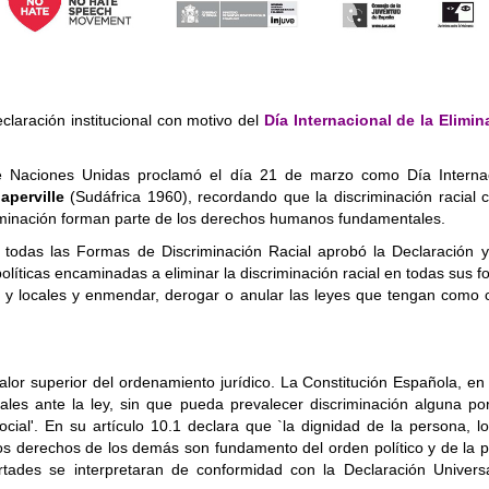
claración institucional con motivo del
Día Internacional de la Elimin
Naciones Unidas proclamó el día 21 de marzo como Día Internacio
perville
(Sudáfrica 1960), recordando que la discriminación racial 
criminación forman parte de los derechos humanos fundamentales.
e todas las Formas de Discriminación Racial aprobó la Declaración 
políticas encaminadas a eliminar la discriminación racial en todas su
s y locales y enmendar, derogar o anular las leyes que tengan como c
lor superior del ordenamiento jurídico. La Constitución Española, en s
ales ante la ley, sin que pueda prevalecer discriminación alguna por
ocial'. En su artículo 10.1 declara que `la dignidad de la persona, lo
a los derechos de los demás son fundamento del orden político y de la 
bertades se interpretaran de conformidad con la Declaración Unive