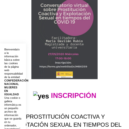
Bienvenida/o
a la
información
básica sobre
las cookies
de la página
web
responsabilidad
de la entidad:
CONFEDERACIÓN
NACIONAL
MUJERES
EN
INSCRIPCIÓN
IGUALDAD
Una cookie o
galleta
informática es
un pequeño
archivo de
PROSTITUCIÓN COACTIVA Y
información
que se guarda
en tu
EXPLOTACIÓN SEXUAL EN TIEMPOS DEL
ordenador,