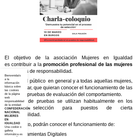
El objetivo de la asociación Mujeres en Igualdad
es contribuir a la
promoción profesional de las mujeres
en puestos de responsabilidad.
Bienvenida/o
a la
Dirigida: al público en general y a todas aquellas mujeres,
información
en particular, que quieran conocer el funcionamiento de las
básica sobre
las cookies
diferentes pruebas de evaluación del comportamiento.
de la página
web
Este tipo de pruebas se utilizan habitualmente en los
responsabilidad
de la entidad:
procesos selección para puestos de cierta
CONFEDERACIÓN
NACIONAL
responsabilidad.
MUJERES
EN
En concreto, podrán conocer el funcionamiento de:
IGUALDAD
Una cookie o
galleta
Herramientas Digitales
informática es