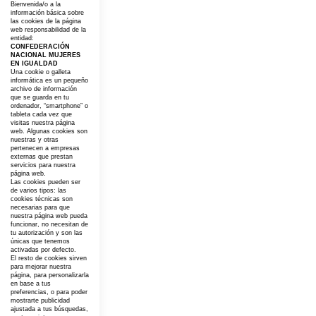
Bienvenida/o a la
información básica sobre
las cookies de la página
web responsabilidad de la
entidad:
CONFEDERACIÓN
NACIONAL MUJERES
EN IGUALDAD
Una cookie o galleta
informática es un pequeño
archivo de información
que se guarda en tu
ordenador, “smartphone” o
tableta cada vez que
visitas nuestra página
web. Algunas cookies son
nuestras y otras
pertenecen a empresas
externas que prestan
servicios para nuestra
página web.
Las cookies pueden ser
de varios tipos: las
cookies técnicas son
necesarias para que
nuestra página web pueda
funcionar, no necesitan de
tu autorización y son las
únicas que tenemos
activadas por defecto.
El resto de cookies sirven
para mejorar nuestra
página, para personalizarla
en base a tus
preferencias, o para poder
mostrarte publicidad
ajustada a tus búsquedas,