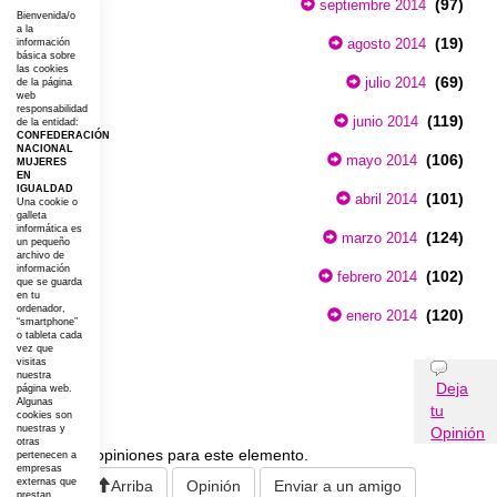
(97)
septiembre 2014
Bienvenida/o
a la
(19)
agosto 2014
información
básica sobre
las cookies
(69)
julio 2014
de la página
web
responsabilidad
(119)
junio 2014
de la entidad:
CONFEDERACIÓN
NACIONAL
(106)
mayo 2014
MUJERES
EN
IGUALDAD
(101)
abril 2014
Una cookie o
galleta
informática es
(124)
marzo 2014
un pequeño
archivo de
información
(102)
febrero 2014
que se guarda
en tu
ordenador,
(120)
enero 2014
“smartphone”
o tableta cada
vez que
visitas
Opiniones
nuestra
Deja
página web.
Algunas
tu
cookies son
nuestras y
Opinión
otras
No existen opiniones para este elemento.
pertenecen a
empresas
externas que
Arriba
Opinión
Enviar a un amigo
prestan