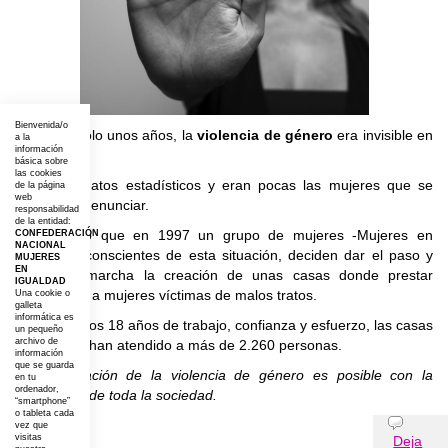
Bienvenida/o
Hace tan solo unos años, la
violencia de género
era invisible en
a la
información
España.
básica sobre
las cookies
No había datos estadísticos y eran pocas las mujeres que se
de la página
web
atrevían a denunciar.
responsabilidad
de la entidad:
Es por eso que en 1997 un grupo de mujeres -Mujeres en
CONFEDERACIÓN
NACIONAL
Igualdad-, conscientes de esta situación, deciden dar el paso y
MUJERES
EN
poner en marcha la creación de unas casas donde prestar
IGUALDAD
alojamiento a mujeres víctimas de malos tratos.
Una cookie o
galleta
informática es
Durante estos 18 años de trabajo, confianza y esfuerzo, las casas
un pequeño
archivo de
de acogida han atendido a más de 2.260 personas.
información
que se guarda
La erradicación de la violencia de género es posible con la
en tu
ordenador,
implicación de toda la sociedad.
“smartphone”
o tableta cada
Opiniones
vez que
visitas
Deja