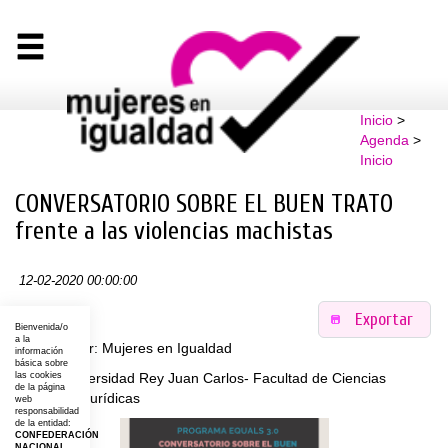
Inicio
>
Agenda
>
Inicio
CONVERSATORIO SOBRE EL BUEN TRATO
frente a las violencias machistas
12-02-2020 00:00:00
Exportar
Bienvenida/o
a la
Organizador: Mujeres en Igualdad
información
básica sobre
Lugar: Universidad Rey Juan Carlos- Facultad de Ciencias
las cookies
de la página
Sociales y Jurídicas
web
responsabilidad
de la entidad:
CONFEDERACIÓN
NACIONAL