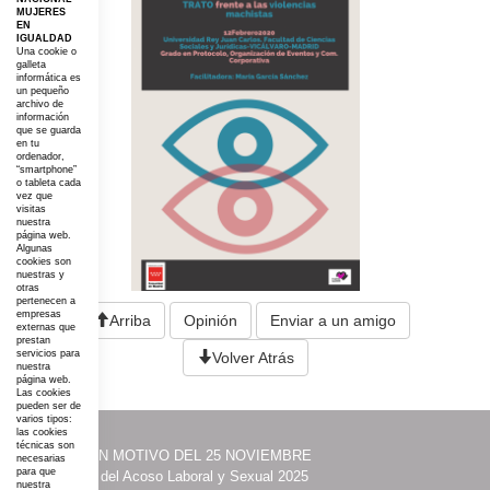
MUJERES
EN
IGUALDAD
Una cookie o
galleta
informática es
un pequeño
archivo de
información
que se guarda
en tu
ordenador,
“smartphone”
o tableta cada
vez que
visitas
nuestra
página web.
Algunas
cookies son
nuestras y
otras
pertenecen a
empresas
Arriba
Opinión
Enviar a un amigo
externas que
prestan
servicios para
Volver Atrás
nuestra
página web.
Las cookies
pueden ser de
varios tipos:
las cookies
técnicas son
·
ACTOS CON MOTIVO DEL 25 NOVIEMBRE
necesarias
para que
·
Prevención del Acoso Laboral y Sexual 2025
nuestra