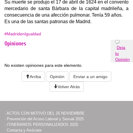
Su muerte se produjo el 17 de abril de 1624 en el convento
mercedario de santa Bárbara de la capital madrileña, a
consecuencia de una afección pulmonar. Tenía 59 años.
Es una de las santas patronas de Madrid.
#MadridenIgualdad
Opiniones
Deja
tu
Opinión
No existen opiniones para este elemento.
Arriba
Opinión
Enviar a un amigo
Volver Atrás
·
ACTOS CON MOTIVO DEL 25 NOVIEMBRE
·
Prevención del Acoso Laboral y Sexual 2025
·
ITINERARIOS PERSONALIZADOS 2025
·
Contacta y Asóciate