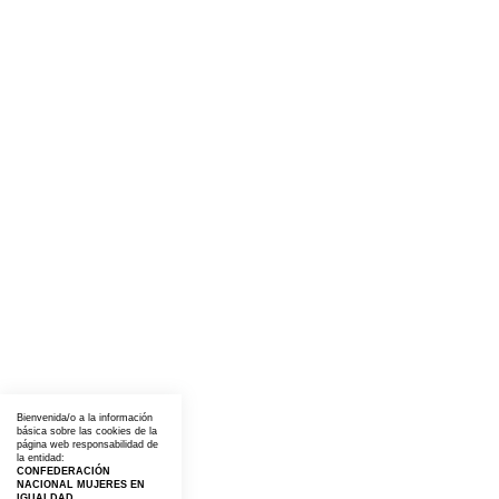
Bienvenida/o a la información
básica sobre las cookies de la
página web responsabilidad de
la entidad:
CONFEDERACIÓN
NACIONAL MUJERES EN
IGUALDAD