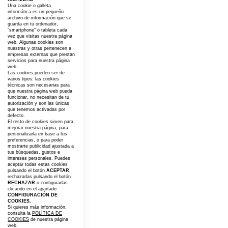
Una cookie o galleta
informática es un pequeño
archivo de información que se
guarda en tu ordenador,
“smartphone” o tableta cada
vez que visitas nuestra página
web. Algunas cookies son
nuestras y otras pertenecen a
empresas externas que prestan
servicios para nuestra página
web.
Las cookies pueden ser de
varios tipos: las cookies
técnicas son necesarias para
que nuestra página web pueda
funcionar, no necesitan de tu
autorización y son las únicas
que tenemos activadas por
defecto.
El resto de cookies sirven para
mejorar nuestra página, para
personalizarla en base a tus
preferencias, o para poder
mostrarte publicidad ajustada a
tus búsquedas, gustos e
intereses personales. Puedes
aceptar todas estas cookies
pulsando el botón
ACEPTAR
,
rechazarlas pulsando el botón
RECHAZAR
o configurarlas
clicando en el apartado
CONFIGURACIÓN DE
COOKIES.
Si quieres más información,
consulta la
POLÍTICA DE
COOKIES
de nuestra página
web.