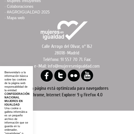
·
Mujeres Influyentes
·
Colaboraciones
·
#AGROIGUALDAD 2025
·
Mapa web
Calle Arroyo del Olivar, nº 162
28018-Madrid
Teléfono: 91 557 70 71. Fax:
e-Mail: info@mujeresenigualdad.com
Bienvenida/o a la
información básica
sobre las cookies
de la página web
responsabilidad de
Esta página está optimizada para navegadores
la entidad:
Chrome, Internet Explorer 9 y Firefox 4.0
CONFEDERACIÓN
NACIONAL
MUJERES EN
IGUALDAD
Una cookie o
galleta informática
es un pequeño
archivo de
información que se
guarda en tu
ordenador,
“smartphone” o