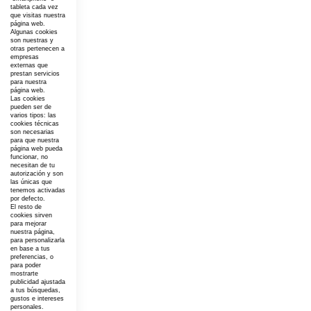
tableta cada vez
que visitas nuestra
página web.
Algunas cookies
son nuestras y
otras pertenecen a
empresas
externas que
prestan servicios
para nuestra
página web.
Las cookies
pueden ser de
varios tipos: las
cookies técnicas
son necesarias
para que nuestra
página web pueda
funcionar, no
necesitan de tu
autorización y son
las únicas que
tenemos activadas
por defecto.
El resto de
cookies sirven
para mejorar
nuestra página,
para personalizarla
en base a tus
preferencias, o
para poder
mostrarte
publicidad ajustada
a tus búsquedas,
gustos e intereses
personales.