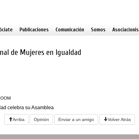
óciate
Publicaciones
Comunicación
Somos
Asociacioni
nal de Mujeres en Igualdad
 ZOOM
dad celebra su Asamblea
Arriba
Opinión
Enviar a un amigo
Volver Atrás