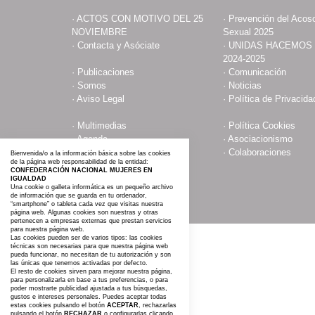
·
ACTOS CON MOTIVO DEL 25
·
Prevención del Acoso
NOVIEMBRE
Sexual 2025
·
Contacta y Asóciate
·
UNIDAS HACEMOS
2024-2025
·
Publicaciones
·
Comunicación
·
Somos
·
Noticias
·
Aviso Legal
·
Política de Privacida
·
Multimedias
·
Política Cookies
·
Agenda
·
Asociacionismo
·
Mujeres Influyentes
·
Colaboraciones
Bienvenida/o a la información básica sobre las cookies
de la página web responsabilidad de la entidad:
·
Mapa web
CONFEDERACIÓN NACIONAL MUJERES EN
IGUALDAD
Una cookie o galleta informática es un pequeño archivo
de información que se guarda en tu ordenador,
“smartphone” o tableta cada vez que visitas nuestra
página web. Algunas cookies son nuestras y otras
pertenecen a empresas externas que prestan servicios
para nuestra página web.
Las cookies pueden ser de varios tipos: las cookies
técnicas son necesarias para que nuestra página web
pueda funcionar, no necesitan de tu autorización y son
las únicas que tenemos activadas por defecto.
El resto de cookies sirven para mejorar nuestra página,
para personalizarla en base a tus preferencias, o para
poder mostrarte publicidad ajustada a tus búsquedas,
gustos e intereses personales. Puedes aceptar todas
estas cookies pulsando el botón
ACEPTAR
, rechazarlas
pulsando el botón
RECHAZAR
o configurarlas clicando