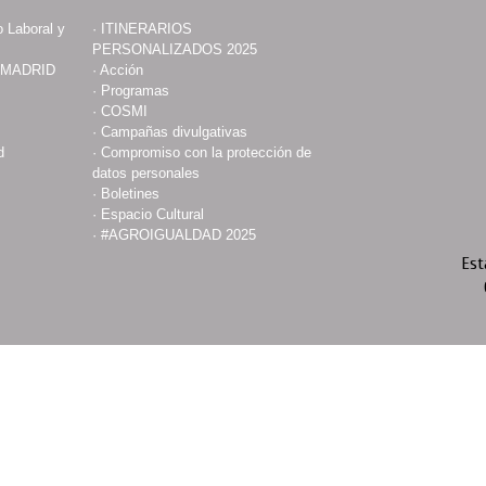
 Laboral y
·
ITINERARIOS
PERSONALIZADOS 2025
 MADRID
·
Acción
·
Programas
·
COSMI
·
Campañas divulgativas
d
·
Compromiso con la protección de
datos personales
·
Boletines
·
Espacio Cultural
·
#AGROIGUALDAD 2025
Est