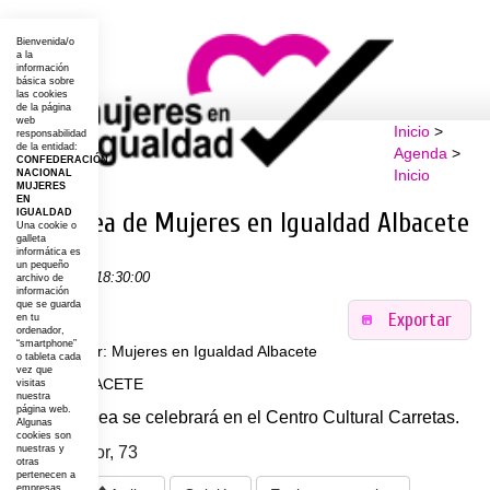
Bienvenida/o
a la
información
básica sobre
las cookies
de la página
web
Inicio
>
responsabilidad
de la entidad:
Agenda
>
CONFEDERACIÓN
Inicio
NACIONAL
MUJERES
EN
IGUALDAD
Asamblea de Mujeres en Igualdad Albacete
Una cookie o
galleta
informática es
un pequeño
07-06-2018 18:30:00
archivo de
información
que se guarda
Exportar
en tu
ordenador,
“smartphone”
Organizador: Mujeres en Igualdad Albacete
o tableta cada
vez que
Lugar: ALBACETE
visitas
nuestra
página web.
La Asamblea se celebrará en el Centro Cultural Carretas.
Algunas
cookies son
Calle Mayor, 73
nuestras y
otras
pertenecen a
empresas