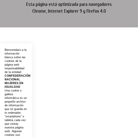
Esta página está optimizada para navegadores
Chrome, Internet Explorer 9 y Firefox 4.0
Bienvenida/o a la
información
básica sobre las
cookies de la
página web
responsabilidad
de la entidad:
CONFEDERACIÓN
NACIONAL
MUJERES EN
IGUALDAD
Una cookie o
galleta
informática es un
pequeño archivo
de información
que se guarda en
tu ordenador,
“smartphone” o
tableta cada vez
que visitas
nuestra página
web. Algunas
cookies son