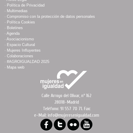
·
Política de Privacidad
·
Multimedias
·
Compromiso con la protección de datos personales
·
Política Cookies
·
Boletines
·
Agenda
·
Asociacionismo
·
Espacio Cultural
·
Mujeres Influyentes
·
Colaboraciones
·
#AGROIGUALDAD 2025
·
Mapa web
Calle Arroyo del Olivar, nº 162
28018-Madrid
Teléfono: 91 557 70 71. Fax:
e-Mail: info@mujeresenigualdad.com