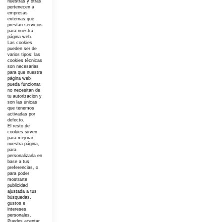
nuestras y otras
pertenecen a
empresas
externas que
prestan servicios
para nuestra
página web.
Las cookies
pueden ser de
varios tipos: las
cookies técnicas
son necesarias
para que nuestra
página web
pueda funcionar,
no necesitan de
tu autorización y
son las únicas
que tenemos
activadas por
defecto.
El resto de
cookies sirven
para mejorar
nuestra página,
para
personalizarla en
base a tus
preferencias, o
para poder
mostrarte
publicidad
ajustada a tus
búsquedas,
gustos e
intereses
personales.
Puedes aceptar