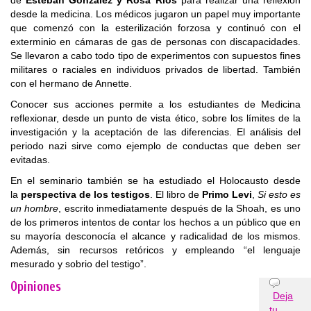
de
Esteban González y Rosa Ríos
para realizar una reflexión
desde la medicina. Los médicos jugaron un papel muy importante
que comenzó con la esterilización forzosa y continuó con el
exterminio en cámaras de gas de personas con discapacidades.
Se llevaron a cabo todo tipo de experimentos con supuestos fines
militares o raciales en individuos privados de libertad. También
con el hermano de Annette.
Conocer sus acciones permite a los estudiantes de Medicina
reflexionar, desde un punto de vista ético, sobre los límites de la
investigación y la aceptación de las diferencias. El análisis del
periodo nazi sirve como ejemplo de conductas que deben ser
evitadas.
En el seminario también se ha estudiado el Holocausto desde
la
perspectiva de los testigos
. El libro de
Primo Levi
,
Si esto es
un hombre
, escrito inmediatamente después de la Shoah, es uno
de los primeros intentos de contar los hechos a un público que en
su mayoría desconocía el alcance y radicalidad de los mismos.
Además, sin recursos retóricos y empleando “el lenguaje
mesurado y sobrio del testigo”.
Opiniones
Deja
tu