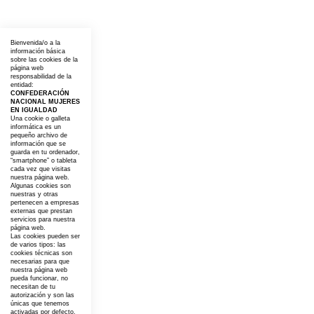
Bienvenida/o a la
información básica
sobre las cookies de la
página web
responsabilidad de la
entidad:
CONFEDERACIÓN
NACIONAL MUJERES
EN IGUALDAD
Una cookie o galleta
informática es un
pequeño archivo de
información que se
guarda en tu ordenador,
“smartphone” o tableta
cada vez que visitas
nuestra página web.
Algunas cookies son
nuestras y otras
pertenecen a empresas
externas que prestan
servicios para nuestra
página web.
Las cookies pueden ser
de varios tipos: las
cookies técnicas son
necesarias para que
nuestra página web
pueda funcionar, no
necesitan de tu
autorización y son las
únicas que tenemos
activadas por defecto.