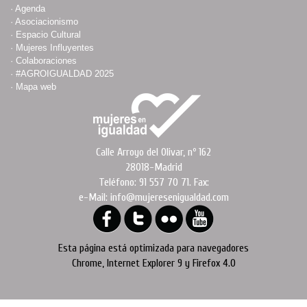
·
Agenda
·
Asociacionismo
·
Espacio Cultural
·
Mujeres Influyentes
·
Colaboraciones
·
#AGROIGUALDAD 2025
·
Mapa web
Calle Arroyo del Olivar, nº 162
28018-Madrid
Teléfono: 91 557 70 71. Fax:
e-Mail: info@mujeresenigualdad.com
Esta página está optimizada para navegadores
Chrome, Internet Explorer 9 y Firefox 4.0