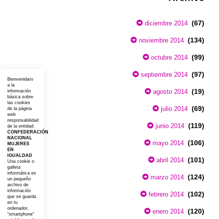
(67)
diciembre 2014
(134)
noviembre 2014
(99)
octubre 2014
(97)
septiembre 2014
Bienvenida/o
a la
(19)
agosto 2014
información
básica sobre
las cookies
(69)
julio 2014
de la página
web
responsabilidad
(119)
junio 2014
de la entidad:
CONFEDERACIÓN
NACIONAL
(106)
mayo 2014
MUJERES
EN
IGUALDAD
(101)
abril 2014
Una cookie o
galleta
informática es
(124)
marzo 2014
un pequeño
archivo de
información
(102)
febrero 2014
que se guarda
en tu
ordenador,
(120)
enero 2014
“smartphone”