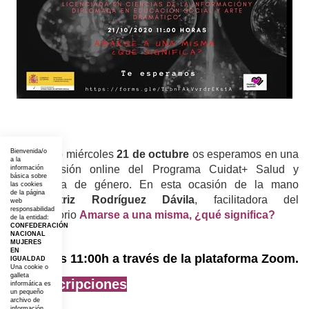
Bienvenida/o
El próximo miércoles
21 de octubre
os esperamos en una
a la
nueva sesión online del Programa Cuidat+ Salud y
información
básica sobre
perspectiva de género. En esta ocasión de la mano
las cookies
de la página
de
Beatriz Rodríguez Dávila
, facilitadora del
web
responsabilidad
conversatorio
Amarse a una misma, ¿qué significa?
de la entidad:
CONFEDERACIÓN
NACIONAL
MUJERES
EN
A las 11:00h a través de la plataforma Zoom.
IGUALDAD
Una cookie o
galleta
Inscripciones
informática es
un pequeño
archivo de
información